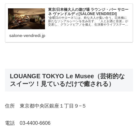
東京/日本橋大人の遊び場 ラウンジ・バー サロー
ネ ヴァンドルディ[SALONE VENDREDI]
“金曜日のサローネ”には、粋な大人が集い合う。日本橋に
新たなソシアルシーンを生み出す、「人とお酒と音楽」が
交差し、グランドピアノを備え、生演奏やライブステージ
を常時開催。ホテルのロビーとしての役割も果たす、新し
いカタチのサロンレストラン。
salone-vendredi.jp
LOUANGE TOKYO Le Musee（芸術的な
スイーツ！見ているだけで癒される）
住所 東京都中央区銀座１丁目９−５
電話 03-4400-6606