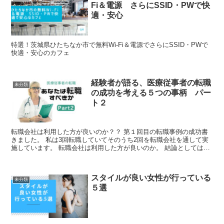
Fi＆電源 さらにSSID・PWで快
適・安心
特選！茨城県ひたちなか市で無料Wi-Fi＆電源でさらにSSID・PWで
快適・安心のカフェ
経験者が語る、医療従事者の転職
未分類
の成功を考える５つの事柄 パー
ト２
転職会社は利用した方が良いのか？？ 第１回目の転職事例の成功書
きました。 私は3回転職していてそのうち2回を転職会社を通して実
施しています。 転職会社は利用した方が良いのか。 結論としては利
用して良いです。しかしメリットとデ...
スタイルが良い女性が行っている
未分類
５選