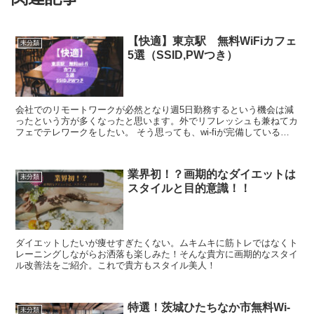
【快適】東京駅 無料WiFiカフェ
未分類
5選（SSID,PWつき）
会社でのリモートワークが必然となり週5日勤務するという機会は減
ったという方が多くなったと思います。外でリフレッシュも兼ねてカ
フェでテレワークをしたい。 そう思っても、wi-fiが完備しているの
か、長時間利用していても可能か、静かなカフ...
業界初！？画期的なダイエットは
未分類
スタイルと目的意識！！
ダイエットしたいが痩せすぎたくない。ムキムキに筋トレではなくト
レーニングしながらお洒落も楽しみた！そんな貴方に画期的なスタイ
ル改善法をご紹介。これで貴方もスタイル美人！
特選！茨城ひたちなか市無料Wi-
未分類